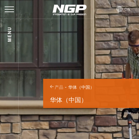
CN
华
MENU
体
关
（中
于
产
国）
品
新
闻
招
-
产品
华体（中国）
聘
联
华体（中国）
系